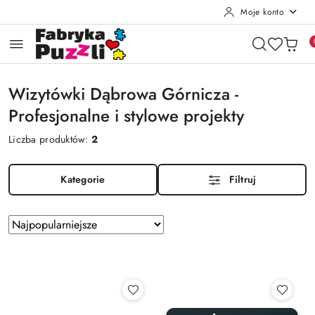
Moje konto
Przejdź do treści głównej
Przejdź do wyszukiwarki
Przejdź do moje konto
Przejdź do menu głównego
Przejdź do stopki
Wizytówki Dąbrowa Górnicza -
Profesjonalne i stylowe projekty
Liczba produktów:
2
Kategorie
Filtruj
Zastosowano
Sortuj
według
sortowanie:
Najpopularniejsze.