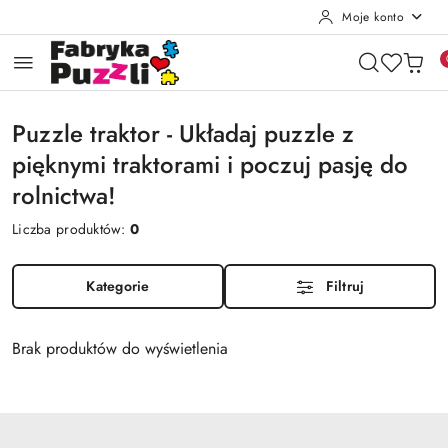
Moje konto
Przejdź do treści głównej
Przejdź do wyszukiwarki
Przejdź do moje konto
Przejdź do menu głównego
Przejdź do stopki
Puzzle traktor - Układaj puzzle z
pięknymi traktorami i poczuj pasję do
rolnictwa!
Liczba produktów:
0
Kategorie
Filtruj
Brak produktów do wyświetlenia