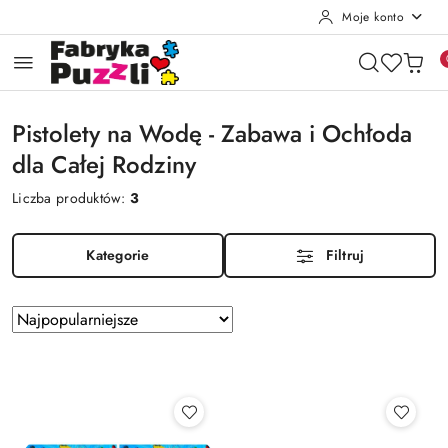
Moje konto
Przejdź do treści głównej
Przejdź do wyszukiwarki
Przejdź do moje konto
Przejdź do menu głównego
Przejdź do stopki
Pistolety na Wodę - Zabawa i Ochłoda
dla Całej Rodziny
Liczba produktów:
3
Kategorie
Filtruj
Zastosowano
Sortuj
według
sortowanie:
Najpopularniejsze.