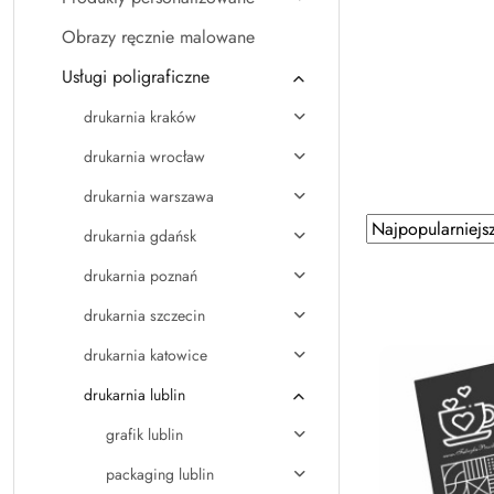
Obrazy ręcznie malowane
Usługi poligraficzne
drukarnia kraków
drukarnia wrocław
drukarnia warszawa
Zastosowano
Sortuj
drukarnia gdańsk
według
sortowanie:
drukarnia poznań
Najpopularniejsz
drukarnia szczecin
drukarnia katowice
drukarnia lublin
grafik lublin
packaging lublin