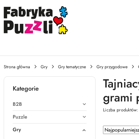
Przejdź do treści głównej
Przejdź do wyszukiwarki
Przejdź do moje konto
Przejdź do menu głównego
Przejdź do stopki
Strona główna
Gry
Gry tematyczne
Gry przygodowe
Tajniac
Kategorie
grami 
B2B
Liczba produktów
Puzzle
Zastosowano
Sortuj
Gry
według
sortowanie: