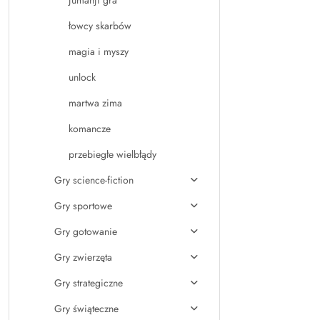
jumanji gra
łowcy skarbów
magia i myszy
unlock
martwa zima
komancze
przebiegłe wielbłądy
Gry science-fiction
Gry sportowe
Gry gotowanie
Gry zwierzęta
Gry strategiczne
Gry świąteczne