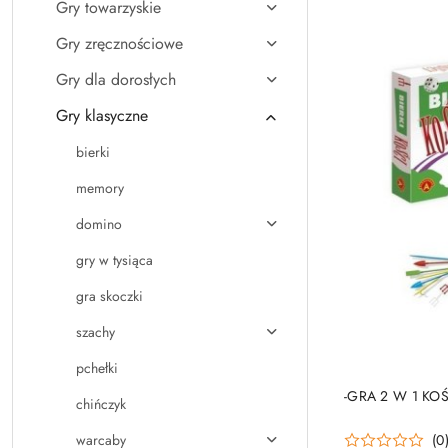
Gry towarzyskie
Gry zręcznościowe
Gry dla dorosłych
Gry klasyczne
bierki
memory
domino
gry w tysiąca
gra skoczki
szachy
pchełki
PRO
-GRA 2 W 1 KOŚ
chińczyk
(0
warcaby