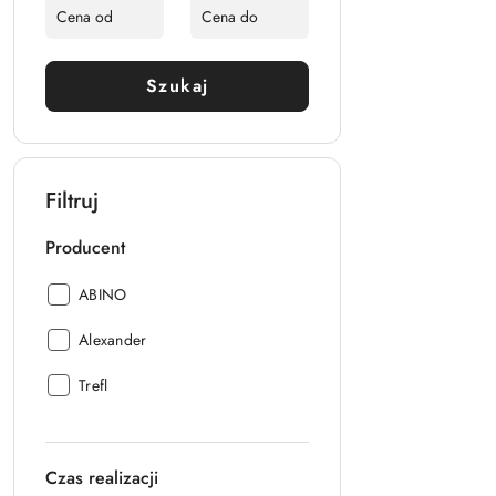
Szukaj
Filtruj
Producent
Producent:
ABINO
Producent:
Alexander
Producent:
Trefl
Czas realizacji