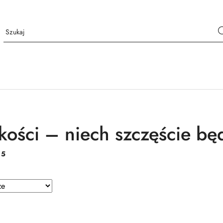
kości – niech szczęście będ
:
5
e.