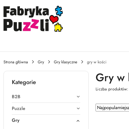
Przejdź do treści głównej
Przejdź do wyszukiwarki
Przejdź do moje konto
Przejdź do menu głównego
Przejdź do stopki
Strona główna
Gry
Gry klasyczne
gry w kości
Gry w 
Kategorie
Liczba produktów
B2B
Zastosowano
Sortuj
Puzzle
według
sortowanie:
Gry
Najpopularniejsz