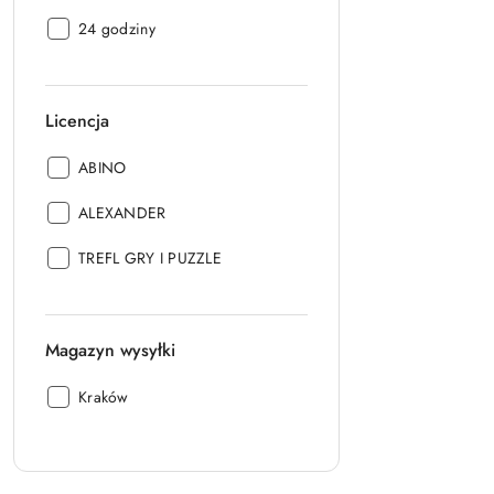
Czas
24 godziny
realizacji:
Licencja
Licencja:
ABINO
Licencja:
ALEXANDER
Licencja:
TREFL GRY I PUZZLE
Magazyn wysyłki
Magazyn
Kraków
wysyłki: