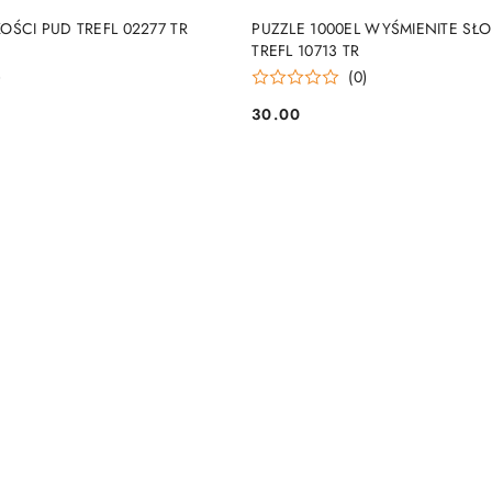
DUKT NIEDOSTĘPNY
PRODUKT NIEDOSTĘP
ŚCI PUD TREFL 02277 TR
PUZZLE 1000EL WYŚMIENITE SŁ
TREFL 10713 TR
)
(0)
30.00
Cena: