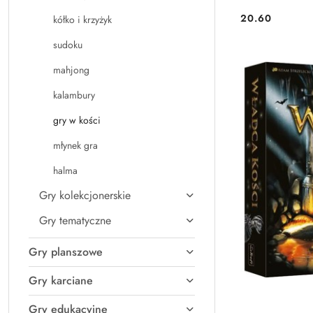
20.60
kółko i krzyżyk
Cena:
sudoku
mahjong
kalambury
gry w kości
młynek gra
halma
Gry kolekcjonerskie
Gry tematyczne
Gry planszowe
Gry karciane
Gry edukacyjne