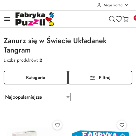
Moje konto
Przejdź do treści głównej
Przejdź do wyszukiwarki
Przejdź do moje konto
Przejdź do menu głównego
Przejdź do stopki
Zanurz się w Świecie Układanek
Tangram
Liczba produktów:
2
Kategorie
Filtruj
Zastosowano
Sortuj
według
sortowanie:
Najpopularniejsze.