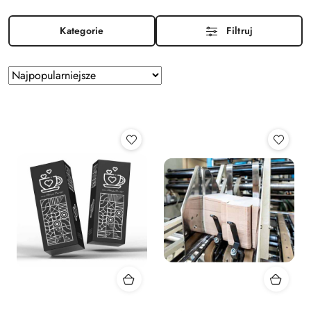
Kategorie
Filtruj
Zastosowano
Sortuj
według
sortowanie:
Najpopularniejsze.