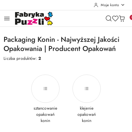
Moje konto
Przejdź do treści głównej
Przejdź do wyszukiwarki
Przejdź do moje konto
Przejdź do menu głównego
Przejdź do stopki
Packaging Konin - Najwyższej Jakości
Opakowania | Producent Opakowań
Liczba produktów:
2
sztancowanie
klejenie
opakowań
opakowań
konin
konin