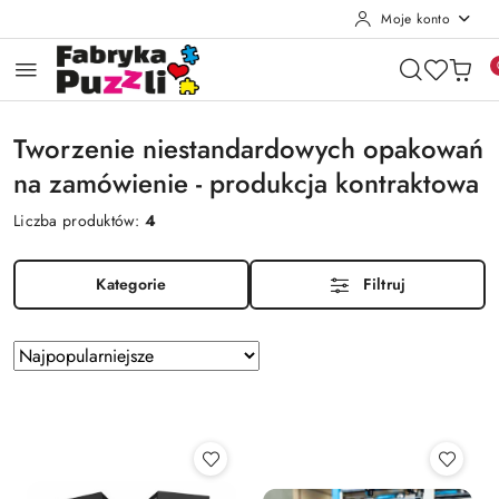
Moje konto
Przejdź do treści głównej
Przejdź do wyszukiwarki
Przejdź do moje konto
Przejdź do menu głównego
Przejdź do stopki
Tworzenie niestandardowych opakowań
na zamówienie - produkcja kontraktowa
Liczba produktów:
4
Kategorie
Filtruj
Zastosowano
Sortuj
według
sortowanie:
Najpopularniejsze.