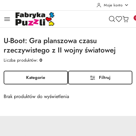
Moje konto
Przejdź do treści głównej
Przejdź do wyszukiwarki
Przejdź do moje konto
Przejdź do menu głównego
Przejdź do stopki
U-Boot: Gra planszowa czasu
rzeczywistego z II wojny światowej
Liczba produktów:
0
Kategorie
Filtruj
Brak produktów do wyświetlenia