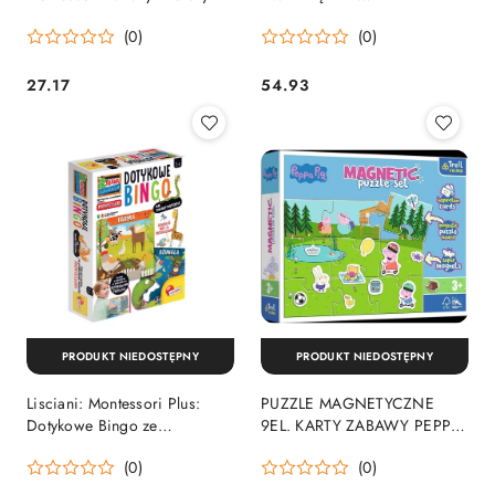
MAGNETYCZNYM
(0)
(0)
OŁÓWKIEM TREFL 02111
27.17
54.93
Cena:
Cena:
PRODUKT NIEDOSTĘPNY
PRODUKT NIEDOSTĘPNY
Lisciani: Montessori Plus:
PUZZLE MAGNETYCZNE
Dotykowe Bingo ze
9EL. KARTY ZABAWY PEPPY
zwierzętami
PUD TREFL 93164 TREF
(0)
(0)
TREFL