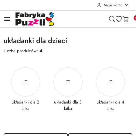
Moje konto
Przejdź do treści głównej
Przejdź do wyszukiwarki
Przejdź do moje konto
Przejdź do menu głównego
Przejdź do stopki
układanki dla dzieci
Liczba produktów:
4
układanki dla 2
układanki dla 3
układanki dla 4
latka
latka
latka