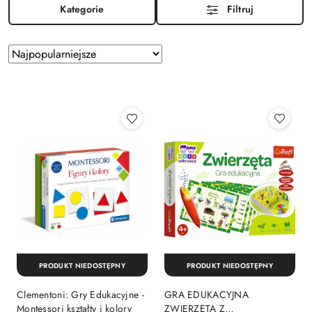
Kategorie
Filtruj
Zastosowano
Sortuj
według
sortowanie:
Najpopularniejsze.
PRODUKT NIEDOSTĘPNY
PRODUKT NIEDOSTĘPNY
Clementoni: Gry Edukacyjne -
GRA EDUKACYJNA
Montessori kształty i kolory
ZWIERZĘTA Z