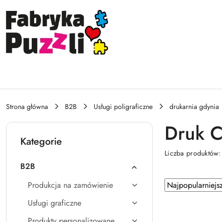
Przejdź do treści głównej
Przejdź do wyszukiwarki
Przejdź do moje konto
Przejdź do menu głównego
Przejdź do stopki
Strona główna
B2B
Usługi poligraficzne
drukarnia gdynia
Druk C
Kategorie
Liczba produktów
B2B
Zastosowano
Sortuj
Produkcja na zamówienie
według
sortowanie:
Usługi graficzne
Najpopularniejsz
Produkty personalizowane