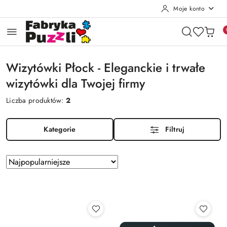
Moje konto
Przejdź do treści głównej
Przejdź do wyszukiwarki
Przejdź do moje konto
Przejdź do menu głównego
Przejdź do stopki
Wizytówki Płock - Eleganckie i trwałe
wizytówki dla Twojej firmy
Liczba produktów:
2
Kategorie
Filtruj
Zastosowano
Sortuj
według
sortowanie:
Najpopularniejsze.