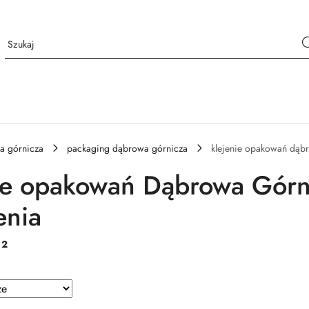
a górnicza
packaging dąbrowa górnicza
klejenie opakowań dąb
ie opakowań Dąbrowa Górnic
enia
:
2