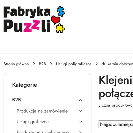
Przejdź do treści głównej
Przejdź do wyszukiwarki
Przejdź do moje konto
Przejdź do menu głównego
Przejdź do stopki
Strona główna
B2B
Usługi poligraficzne
drukarnia dąbrow
Klejen
Kategorie
połącz
B2B
Liczba produktów
Produkcja na zamówienie
Usługi graficzne
Zastosowano
Sortuj
według
sortowanie:
Produkty personalizowane