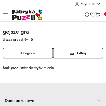
Moje konto
Przejdź do treści głównej
Przejdź do wyszukiwarki
Przejdź do moje konto
Przejdź do menu głównego
Przejdź do stopki
gejsze gra
Liczba produktów:
0
Kategorie
Filtruj
Brak produktów do wyświetlenia
Dane adresowe