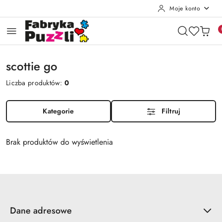
Moje konto
Przejdź do treści głównej
Przejdź do wyszukiwarki
Przejdź do moje konto
Przejdź do menu głównego
Przejdź do stopki
scottie go
Liczba produktów:
0
Kategorie
Filtruj
Brak produktów do wyświetlenia
Dane adresowe