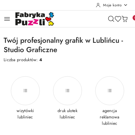
Moje konto
Przejdź do treści głównej
Przejdź do wyszukiwarki
Przejdź do moje konto
Przejdź do menu głównego
Przejdź do stopki
Twój profesjonalny grafik w Lublińcu -
Studio Graficzne
Liczba produktów:
4
wizytówki
druk ulotek
agencja
lubliniec
lubliniec
reklamowa
lubliniec