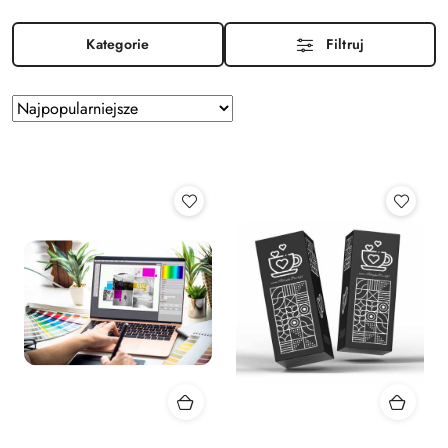
Kategorie
Filtruj
Zastosowano
Sortuj
według
sortowanie:
Najpopularniejsze.