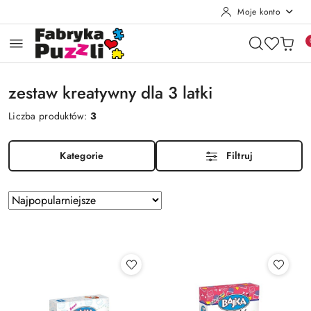
Moje konto
Przejdź do treści głównej
Przejdź do wyszukiwarki
Przejdź do moje konto
Przejdź do menu głównego
Przejdź do stopki
zestaw kreatywny dla 3 latki
Liczba produktów:
3
Kategorie
Filtruj
Zastosowano
Sortuj
według
sortowanie:
Najpopularniejsze.