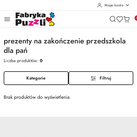
Moje konto
Przejdź do treści głównej
Przejdź do wyszukiwarki
Przejdź do moje konto
Przejdź do menu głównego
Przejdź do stopki
prezenty na zakończenie przedszkola
dla pań
Liczba produktów:
0
Kategorie
Filtruj
Brak produktów do wyświetlenia