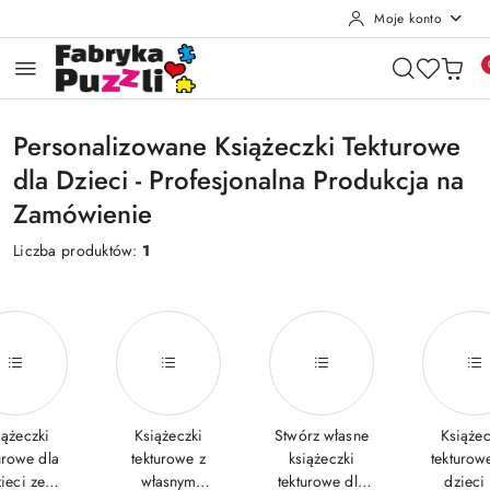
Moje konto
Przejdź do treści głównej
Przejdź do wyszukiwarki
Przejdź do moje konto
Przejdź do menu głównego
Przejdź do stopki
Personalizowane Książeczki Tekturowe
dla Dzieci - Profesjonalna Produkcja na
Zamówienie
Liczba produktów:
1
iążeczki
Książeczki
Stwórz własne
Książec
urowe dla
tekturowe z
książeczki
tekturow
ieci ze
własnym
tekturowe dla
dzieci