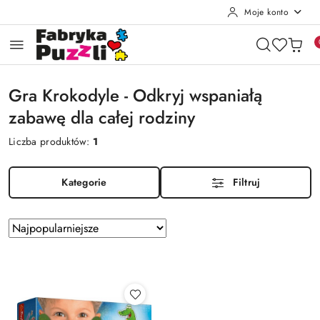
Moje konto
Przejdź do treści głównej
Przejdź do wyszukiwarki
Przejdź do moje konto
Przejdź do menu głównego
Przejdź do stopki
Gra Krokodyle - Odkryj wspaniałą
zabawę dla całej rodziny
Liczba produktów:
1
Kategorie
Filtruj
Zastosowano
Sortuj
według
sortowanie:
Najpopularniejsze.