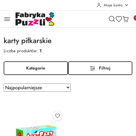
Moje konto
Przejdź do treści głównej
Przejdź do wyszukiwarki
Przejdź do moje konto
Przejdź do menu głównego
Przejdź do stopki
karty piłkarskie
Liczba produktów:
1
Kategorie
Filtruj
Zastosowano
Sortuj
według
sortowanie:
Najpopularniejsze.