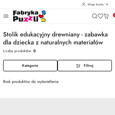
Moje konto
Przejdź do treści głównej
Przejdź do wyszukiwarki
Przejdź do moje konto
Przejdź do menu głównego
Przejdź do stopki
Stolik edukacyjny drewniany - zabawka
dla dziecka z naturalnych materiałów
Liczba produktów:
0
Kategorie
Filtruj
Brak produktów do wyświetlenia