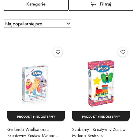
Kategorie
Filtruj
Zastosowano
Sortuj
według
sortowanie:
Najpopularniejsze.
PRODUKT NIEDOSTĘPNY
PRODUKT NIEDOSTĘPNY
Girlanda Wielkanocna -
Szablony - Kreatywny Zestaw
Kreatywny Zestaw Małego
Małego Bystrzaka