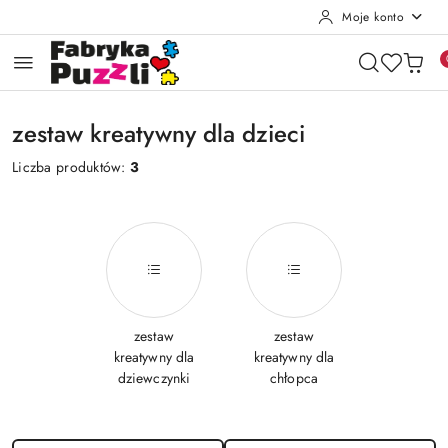
Moje konto
Przejdź do treści głównej
Przejdź do wyszukiwarki
Przejdź do moje konto
Przejdź do menu głównego
Przejdź do stopki
zestaw kreatywny dla dzieci
Liczba produktów:
3
zestaw
zestaw
kreatywny dla
kreatywny dla
dziewczynki
chłopca