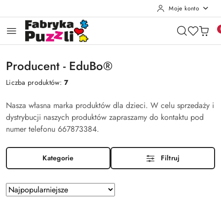
Moje konto
Przejdź do treści głównej
Przejdź do wyszukiwarki
Przejdź do moje konto
Przejdź do menu głównego
Przejdź do stopki
Producent - EduBo®
Liczba produktów:
7
Nasza własna marka produktów dla dzieci. W celu sprzedaży i
dystrybucji naszych produktów zapraszamy do kontaktu pod
numer telefonu 667873384.
Kategorie
Filtruj
Zastosowano
Sortuj
według
sortowanie:
Najpopularniejsze.