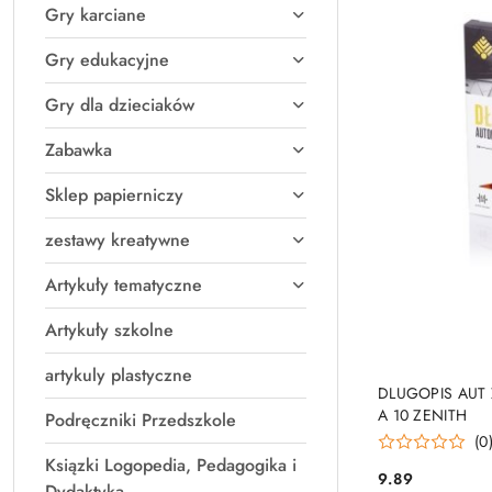
Gry karciane
Gry edukacyjne
Gry dla dzieciaków
Zabawka
Sklep papierniczy
zestawy kreatywne
Artykuły tematyczne
Artykuły szkolne
artykuly plastyczne
PRO
DLUGOPIS AUT 
A 10 ZENITH
Podręczniki Przedszkole
(0
Ksiązki Logopedia, Pedagogika i
9.89
Cena:
Dydaktyka