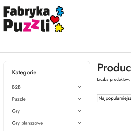
Przejdź do treści głównej
Przejdź do wyszukiwarki
Przejdź do moje konto
Przejdź do menu głównego
Przejdź do stopki
Produc
Kategorie
Liczba produktów
B2B
Zastosowano
Sortuj
Puzzle
według
sortowanie:
Gry
Najpopularniejsz
Gry planszowe