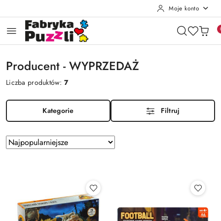
Moje konto
Przejdź do treści głównej
Przejdź do wyszukiwarki
Przejdź do moje konto
Przejdź do menu głównego
Przejdź do stopki
Producent - WYPRZEDAŻ
Liczba produktów:
7
Kategorie
Filtruj
Zastosowano
Sortuj
według
sortowanie:
Najpopularniejsze.