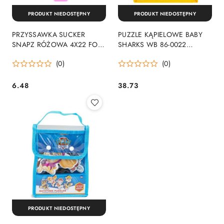
PRODUKT NIEDOSTĘPNY
PRODUKT NIEDOSTĘPNY
PRZYSSAWKA SUCKER
PUZZLE KĄPIELOWE BABY
SNAPZ RÓŻOWA 4X22 FOL
SHARKS WB 86-0022
R03-1299BR WYPRZEDAŻ
WYPRZEDAŻ
(0)
(0)
6.48
38.73
Cena:
Cena:
PRODUKT NIEDOSTĘPNY