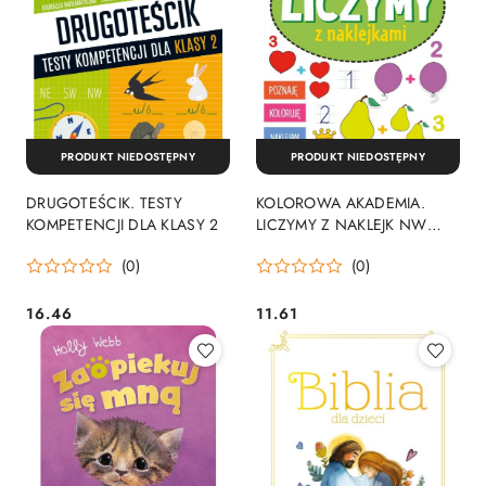
PRODUKT NIEDOSTĘPNY
PRODUKT NIEDOSTĘPNY
DRUGOTEŚCIK. TESTY
KOLOROWA AKADEMIA.
KOMPETENCJI DLA KLASY 2
LICZYMY Z NAKLEJK NW
WYDAWNICTWO ZIELONA
(0)
(0)
SOWA
16.46
11.61
Cena:
Cena: