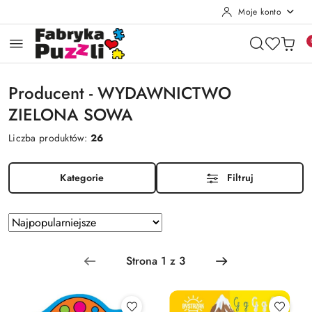
Moje konto
Przejdź do treści głównej
Przejdź do wyszukiwarki
Przejdź do moje konto
Przejdź do menu głównego
Przejdź do stopki
Producent - WYDAWNICTWO
ZIELONA SOWA
Liczba produktów:
26
Kategorie
Filtruj
Zastosowano
Sortuj
według
sortowanie:
Najpopularniejsze.