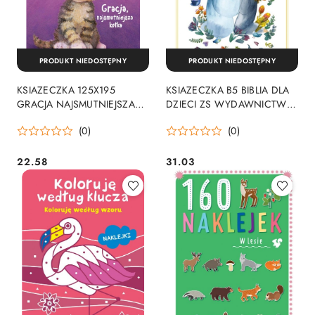
PRODUKT NIEDOSTĘPNY
PRODUKT NIEDOSTĘPNY
KSIAZECZKA 125X195
KSIAZECZKA B5 BIBLIA DLA
GRACJA NAJSMUTNIEJSZA
DZIECI ZS WYDAWNICTWO
KOTKA WYDAWNICTWO
ZIELONA SOWA
(0)
(0)
ZIELONA SOWA
22.58
31.03
Cena:
Cena: