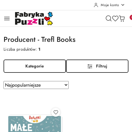
Moje konto
Przejdź do treści głównej
Przejdź do wyszukiwarki
Przejdź do moje konto
Przejdź do menu głównego
Przejdź do stopki
Producent - Trefl Books
Liczba produktów:
1
Kategorie
Filtruj
Zastosowano
Sortuj
według
sortowanie:
Najpopularniejsze.