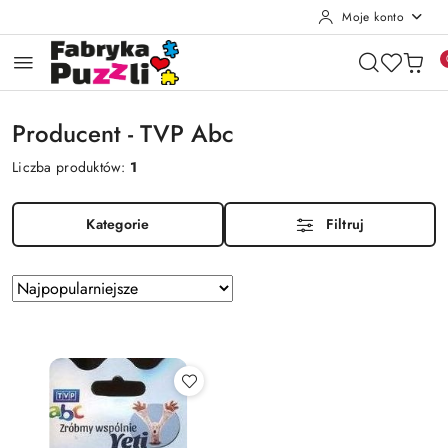
Moje konto
Przejdź do treści głównej
Przejdź do wyszukiwarki
Przejdź do moje konto
Przejdź do menu głównego
Przejdź do stopki
Producent - TVP Abc
Liczba produktów:
1
Kategorie
Filtruj
Zastosowano
Sortuj
według
sortowanie:
Najpopularniejsze.