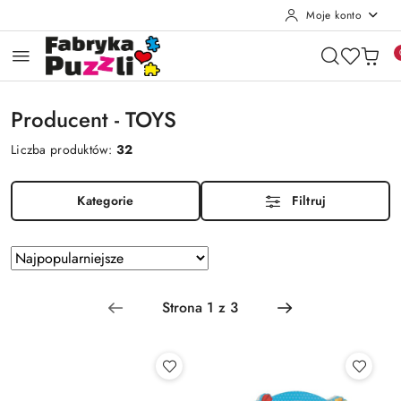
Moje konto
Przejdź do treści głównej
Przejdź do wyszukiwarki
Przejdź do moje konto
Przejdź do menu głównego
Przejdź do stopki
Producent - TOYS
Liczba produktów:
32
Kategorie
Filtruj
Zastosowano
Sortuj
według
sortowanie:
Najpopularniejsze.