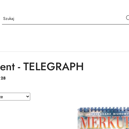
cent - TELEGRAPH
:
28
e.