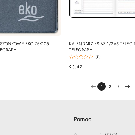
DUKT NIEDOSTĘPNY
PRODUKT NIEDOSTĘP
ESZONKOWY EKO 75X105
KALENDARZ KSIAZ 1/2A5 TELEG 
LEGRAPH
TELEGRAPH
)
(0)
23.47
Cena:
1
2
3
Pomoc