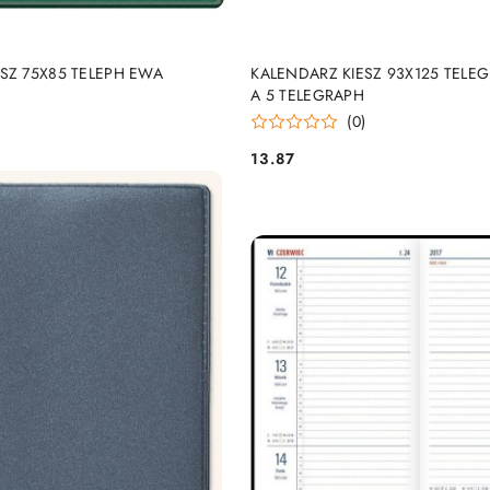
DUKT NIEDOSTĘPNY
PRODUKT NIEDOSTĘP
SZ 75X85 TELEPH EWA
KALENDARZ KIESZ 93X125 TELEG 
A 5 TELEGRAPH
)
(0)
13.87
Cena: