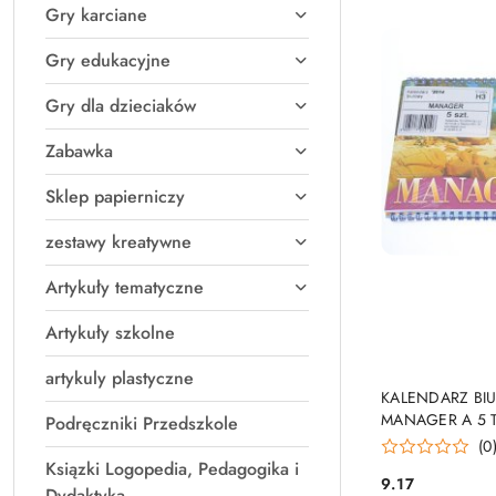
Gry karciane
Gry edukacyjne
Gry dla dzieciaków
Zabawka
Sklep papierniczy
zestawy kreatywne
Artykuły tematyczne
Artykuły szkolne
artykuly plastyczne
PRO
KALENDARZ BIU
MANAGER A 5 
Podręczniki Przedszkole
(0
Ksiązki Logopedia, Pedagogika i
9.17
Cena:
Dydaktyka