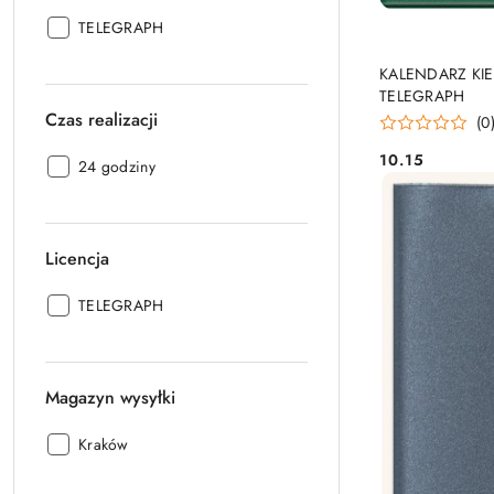
Producent:
TELEGRAPH
PRO
KALENDARZ KIE
TELEGRAPH
Czas realizacji
(0
10.15
Czas
24 godziny
Cena:
realizacji:
Licencja
Licencja:
TELEGRAPH
Magazyn wysyłki
Magazyn
Kraków
wysyłki: