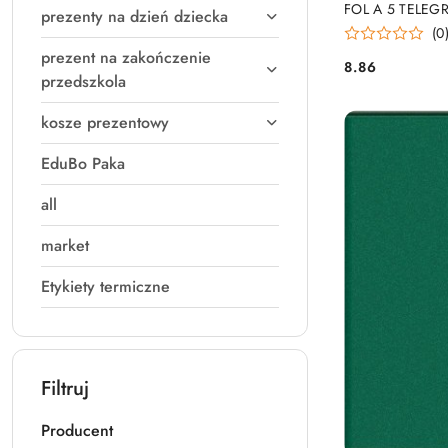
FOL A 5 TELEG
prezenty na dzień dziecka
(0
prezent na zakończenie
8.86
Cena:
przedszkola
kosze prezentowy
EduBo Paka
all
market
Etykiety termiczne
Filtruj
Producent