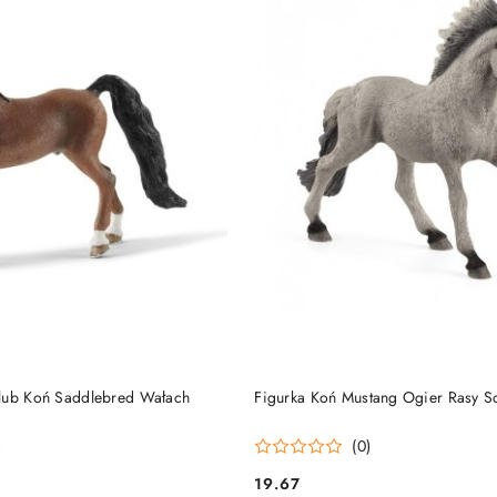
DUKT NIEDOSTĘPNY
PRODUKT NIEDOSTĘP
lub Koń Saddlebred Wałach
Figurka Koń Mustang Ogier Rasy S
)
(0)
19.67
Cena: