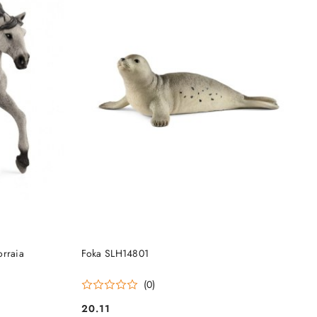
NY
PRODUKT NIEDOSTĘPNY
orraia
Foka SLH14801
(0)
20.11
Cena: