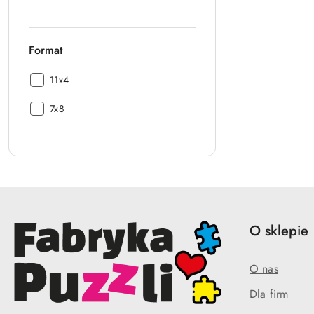
Format
Format:
11x4
Format:
7x8
O sklepie
O nas
Dla firm