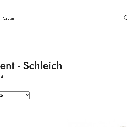
ent - Schleich
:
4
e.