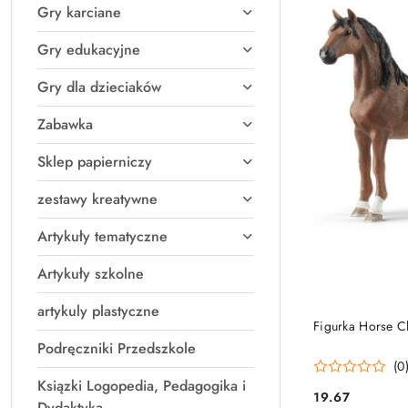
Gry karciane
Gry edukacyjne
Gry dla dzieciaków
Zabawka
Sklep papierniczy
zestawy kreatywne
Artykuły tematyczne
Artykuły szkolne
artykuly plastyczne
PRO
Figurka Horse C
Podręczniki Przedszkole
(0
Ksiązki Logopedia, Pedagogika i
19.67
Cena:
Dydaktyka