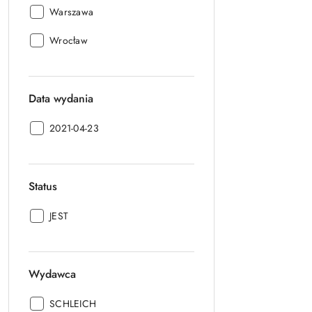
Magazyn
Warszawa
wysyłki:
Magazyn
Wrocław
wysyłki:
Data wydania
Data
2021-04-23
wydania:
Status
Status:
JEST
Wydawca
Wydawca:
SCHLEICH