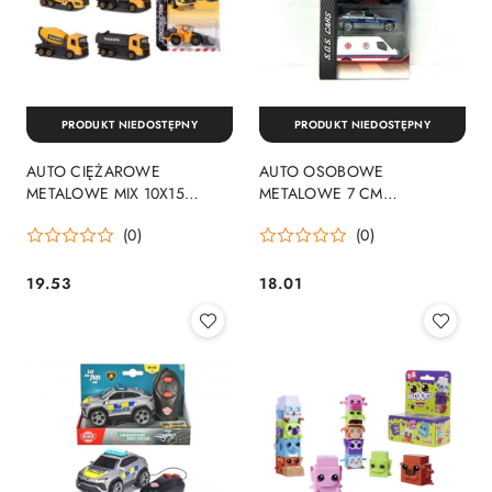
PRODUKT NIEDOSTĘPNY
PRODUKT NIEDOSTĘPNY
AUTO CIĘŻAROWE
AUTO OSOBOWE
METALOWE MIX 10X15
METALOWE 7 CM
VOLVO MAJORETTE B/C
MAJORETTE SIMBA
(0)
(0)
SIMBA 212057283
212052010
19.53
18.01
Cena:
Cena: