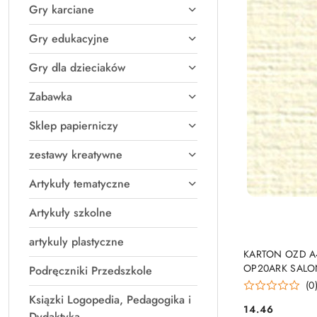
Gry karciane
Gry edukacyjne
Gry dla dzieciaków
Zabawka
Sklep papierniczy
zestawy kreatywne
Artykuły tematyczne
Artykuły szkolne
artykuly plastyczne
PRO
KARTON OZD A
OP20ARK SALO
Podręczniki Przedszkole
(0
Ksiązki Logopedia, Pedagogika i
14.46
Cena:
Dydaktyka