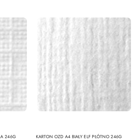
NY
PRODUKT NIEDOSTĘPNY
KA 246G
KARTON OZD A4 BIAŁY ELF PŁÓTNO 246G