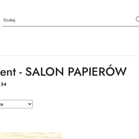
cent - SALON PAPIERÓW
:
34
e.