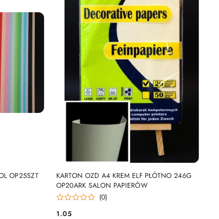
NY
PRODUKT NIEDOSTĘPNY
FOL OP25SZT
KARTON OZD A4 KREM ELF PŁÓTNO 246G
OP20ARK SALON PAPIERÓW
(0)
1.05
Cena: