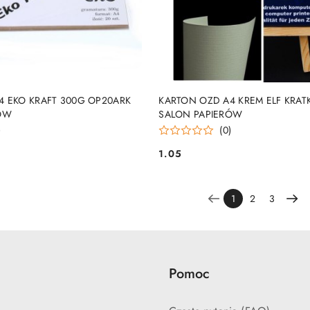
DUKT NIEDOSTĘPNY
PRODUKT NIEDOSTĘP
4 EKO KRAFT 300G OP20ARK
KARTON OZD A4 KREM ELF KRAT
ÓW
SALON PAPIERÓW
)
(0)
1.05
Cena:
1
2
3
Pomoc