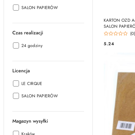
Producent:
SALON PAPIERÓW
PRO
KARTON OZD A
SALON PAPIER
Czas realizacji
(0
5.24
Czas
24 godziny
Cena:
realizacji:
Licencja
Licencja:
LE CIRQUE
Licencja:
SALON PAPIERÓW
Magazyn wysyłki
Magazyn
Kraków