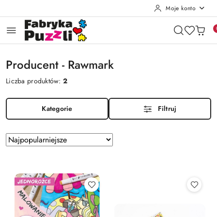
Moje konto
Przejdź do treści głównej
Przejdź do wyszukiwarki
Przejdź do moje konto
Przejdź do menu głównego
Przejdź do stopki
Producent - Rawmark
Liczba produktów:
2
Kategorie
Filtruj
Zastosowano
Sortuj
według
sortowanie:
Najpopularniejsze.