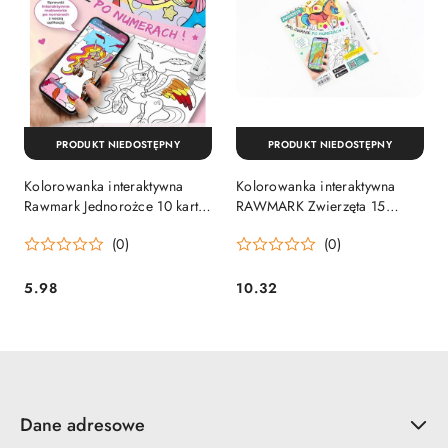
PRODUKT NIEDOSTĘPNY
PRODUKT NIEDOSTĘPNY
Kolorowanka interaktywna
Kolorowanka interaktywna
Rawmark Jednorożce 10 kartek
RAWMARK Zwierzęta 15
połączona z aplikacją na
kartek połączona z aplikacją
(0)
(0)
telefon AR BOX
na telefon AR BOX
5.98
10.32
Cena:
Cena:
Dane adresowe