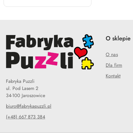
O sklepie
O nas
Dla firm
Kontakt
Fabryka Puzzli
ul. Pod Lasem 2
34-100 Jaroszowice
biuro@fabrykapuzzli.pl
(+48) 667 873 384