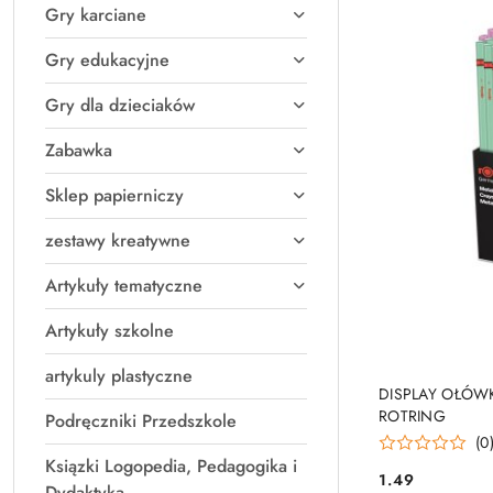
Gry karciane
Gry edukacyjne
Gry dla dzieciaków
Zabawka
Sklep papierniczy
zestawy kreatywne
Artykuły tematyczne
Artykuły szkolne
artykuly plastyczne
PRO
DISPLAY OŁÓW
ROTRING
Podręczniki Przedszkole
(0
Ksiązki Logopedia, Pedagogika i
1.49
Cena:
Dydaktyka