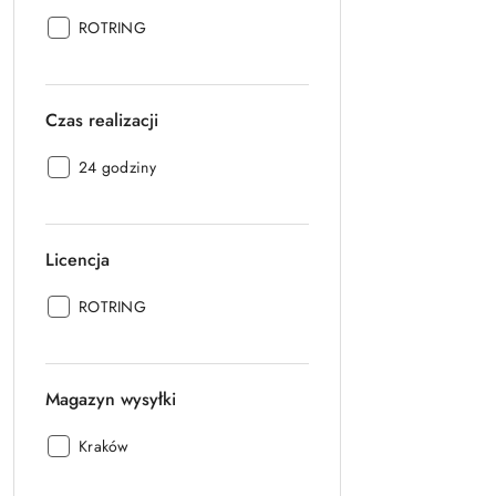
Producent:
ROTRING
Czas realizacji
Czas
24 godziny
realizacji:
Licencja
Licencja:
ROTRING
Magazyn wysyłki
Magazyn
Kraków
wysyłki: