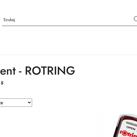
ent - ROTRING
:
5
e.