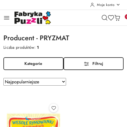
Moje konto
Przejdź do treści głównej
Przejdź do wyszukiwarki
Przejdź do moje konto
Przejdź do menu głównego
Przejdź do stopki
Producent - PRYZMAT
Liczba produktów:
1
Kategorie
Filtruj
Zastosowano
Sortuj
według
sortowanie:
Najpopularniejsze.