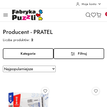
Moje konto
Przejdź do treści głównej
Przejdź do wyszukiwarki
Przejdź do moje konto
Przejdź do menu głównego
Przejdź do stopki
Producent - PRATEL
Liczba produktów:
2
Kategorie
Filtruj
Zastosowano
Sortuj
według
sortowanie:
Najpopularniejsze.