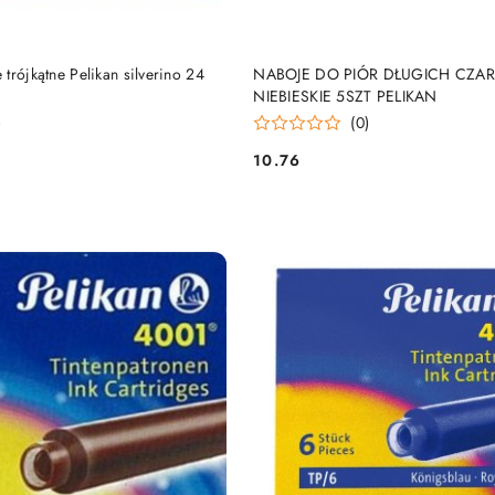
DUKT NIEDOSTĘPNY
PRODUKT NIEDOSTĘP
trójkątne Pelikan silverino 24
NABOJE DO PIÓR DŁUGICH CZA
NIEBIESKIE 5SZT PELIKAN
)
(0)
10.76
Cena: