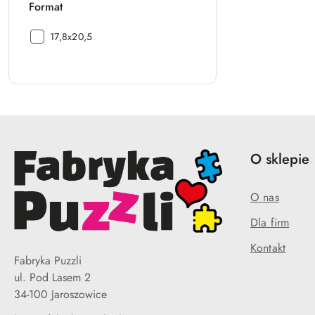
Format
Format:
17,8x20,5
O sklepie
O nas
Dla firm
Kontakt
Fabryka Puzzli
ul. Pod Lasem 2
34-100 Jaroszowice