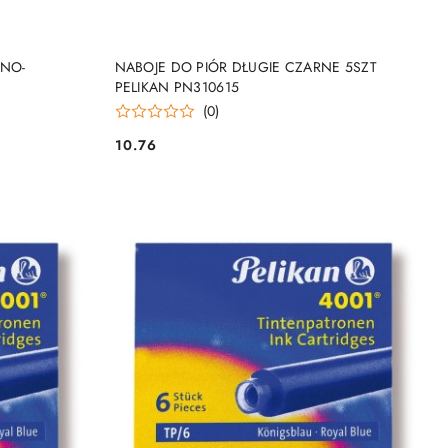
NY
PRODUKT NIEDOSTĘPNY
RNO-
NABOJE DO PIÓR DŁUGIE CZARNE 5SZT
PELIKAN PN310615
(0)
10.76
Cena: