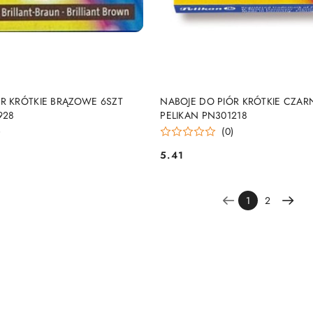
DUKT NIEDOSTĘPNY
PRODUKT NIEDOSTĘP
R KRÓTKIE BRĄZOWE 6SZT
NABOJE DO PIÓR KRÓTKIE CZAR
928
PELIKAN PN301218
)
(0)
5.41
Cena:
1
2