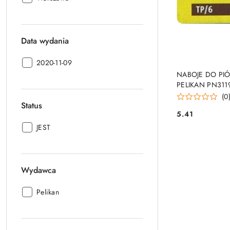
wysyłki:
Data wydania
Data
2020-11-09
PRO
wydania:
NABOJE DO PIÓ
PELIKAN PN311
(0
Status
5.41
Cena:
Status:
JEST
Wydawca
Wydawca:
Pelikan