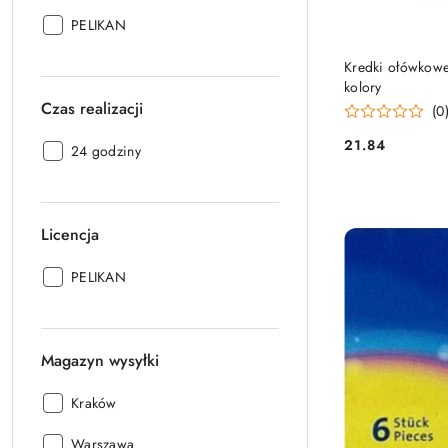
Producent:
PELIKAN
PRO
Kredki ołówkowe 
kolory
Czas realizacji
(0
21.84
Czas
24 godziny
Cena:
realizacji:
Licencja
Licencja:
PELIKAN
Magazyn wysyłki
Magazyn
Kraków
wysyłki:
Magazyn
Warszawa