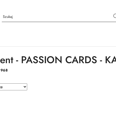
ent - PASSION CARDS - K
:
968
e.