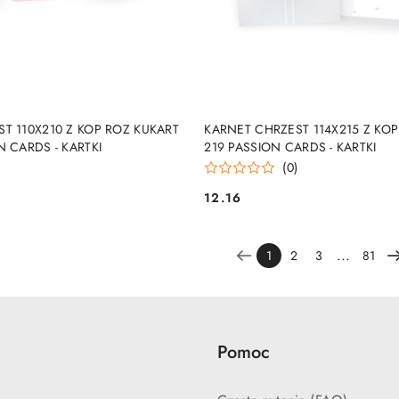
DUKT NIEDOSTĘPNY
PRODUKT NIEDOSTĘP
T 110X210 Z KOP ROZ KUKART
KARNET CHRZEST 114X215 Z KOP
N CARDS - KARTKI
219 PASSION CARDS - KARTKI
)
(0)
12.16
Cena:
...
1
2
3
81
Pomoc