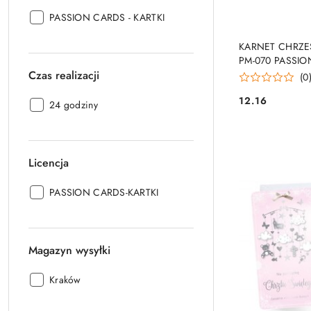
Producent:
PASSION CARDS - KARTKI
PRO
KARNET CHRZES
PM-070 PASSIO
Czas realizacji
(0
12.16
Czas
24 godziny
Cena:
realizacji:
Licencja
Licencja:
PASSION CARDS-KARTKI
Magazyn wysyłki
Magazyn
Kraków
wysyłki: