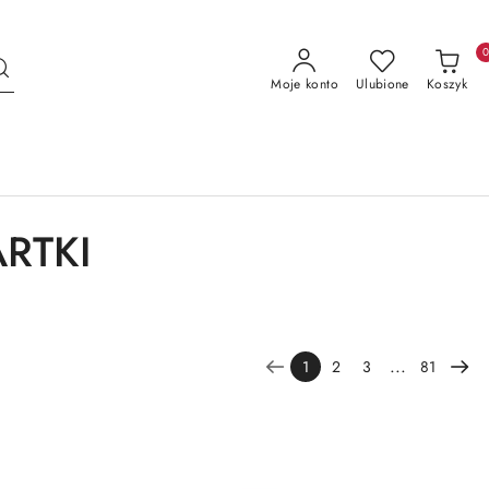
Moje konto
Ulubione
Koszyk
ARTKI
...
1
2
3
81