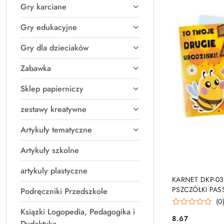
Gry karciane
Gry edukacyjne
Gry dla dzieciaków
Zabawka
Sklep papierniczy
zestawy kreatywne
Artykuły tematyczne
Artykuły szkolne
artykuly plastyczne
PRO
KARNET DKP-03
PSZCZÓŁKI PAS
Podręczniki Przedszkole
(0
Ksiązki Logopedia, Pedagogika i
8.67
Cena:
Dydaktyka