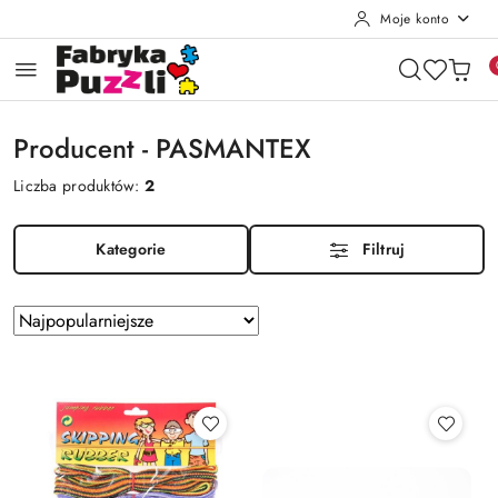
Moje konto
Przejdź do treści głównej
Przejdź do wyszukiwarki
Przejdź do moje konto
Przejdź do menu głównego
Przejdź do stopki
Producent - PASMANTEX
Liczba produktów:
2
Kategorie
Filtruj
Zastosowano
Sortuj
według
sortowanie:
Najpopularniejsze.