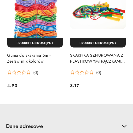
PRODUKT NIEDOSTĘPNY
PRODUKT NIEDOSTĘPNY
Guma do skakania 5m -
SKAKNKA SZNUROWANA Z
Zestaw mix kolorów
PLASTIKOWYMI RĄCZKAMI
MIX PASMANTEX 5105
(0)
(0)
PASMANTEX
4.93
3.17
Cena:
Cena:
Dane adresowe