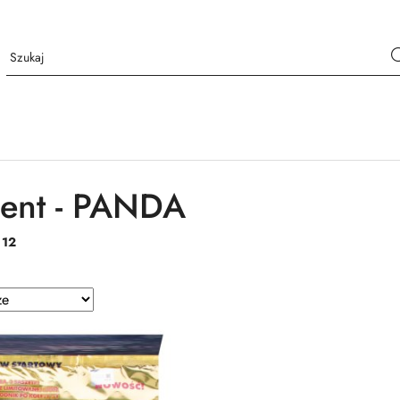
ent - PANDA
:
12
e.