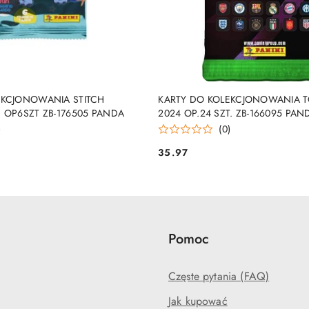
DUKT NIEDOSTĘPNY
PRODUKT NIEDOSTĘP
EKCJONOWANIA STITCH
KARTY DO KOLEKCJONOWANIA T
 OP6SZT ZB-176505 PANDA
2024 OP.24 SZT. ZB-166095 PAN
)
(0)
35.97
Cena:
Pomoc
Częste pytania (FAQ)
Jak kupować