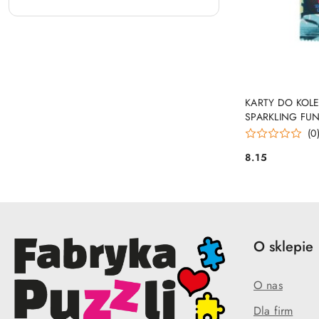
PRO
KARTY DO KOL
SPARKLING FUN
(0
8.15
Cena:
O sklepie
O nas
Dla firm