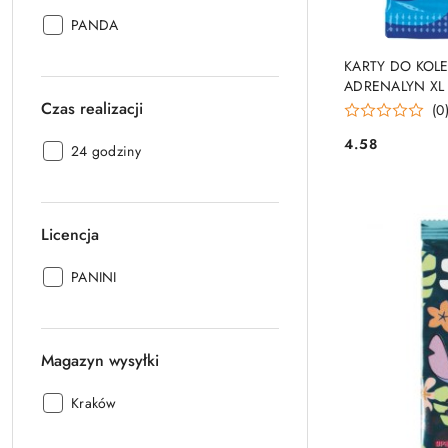
Producent:
PANDA
PRO
KARTY DO KOL
ADRENALYN XL 
Czas realizacji
(0
4.58
Czas
24 godziny
Cena:
realizacji:
Licencja
Licencja:
PANINI
Magazyn wysyłki
Magazyn
Kraków
wysyłki: