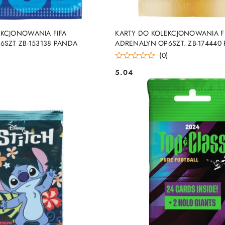
DUKT NIEDOSTĘPNY
PRODUKT NIEDOSTĘP
EKCJONOWANIA FIFA
KARTY DO KOLEKCJONOWANIA FI
6SZT ZB-153138 PANDA
ADRENALYN OP6SZT. ZB-174440
)
(0)
5.04
Cena: