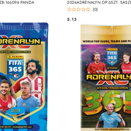
 ZB-166094 PANDA
2024ADRENALYN OP.6SZT. SASZE
158182 PANDA
)
(0)
5.13
Cena: