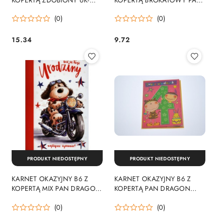
GOLD PAN DRAGON
DRAGO PAN DRAGON -
(0)
(0)
939698 PAN DRAGON -
KARTKI
KARTKI
15.34
9.72
Cena:
Cena:
PRODUKT NIEDOSTĘPNY
PRODUKT NIEDOSTĘPNY
KARNET OKAZYJNY B6 Z
KARNET OKAZYJNY B6 Z
KOPERTĄ MIX PAN DRAGON
KOPERTĄ PAN DRAGON
7333 PAN DRAGON - KARTKI
0310 PAN DRAGON - KARTKI
(0)
(0)