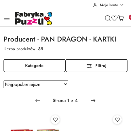
Moje konto
Przejdź do treści głównej
Przejdź do wyszukiwarki
Przejdź do moje konto
Przejdź do menu głównego
Przejdź do stopki
Producent - PAN DRAGON - KARTKI
Liczba produktów:
39
Kategorie
Filtruj
Zastosowano
Sortuj
według
sortowanie:
Najpopularniejsze.