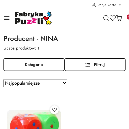
Moje konto
Przejdź do treści głównej
Przejdź do wyszukiwarki
Przejdź do moje konto
Przejdź do menu głównego
Przejdź do stopki
Producent - NINA
Liczba produktów:
1
Kategorie
Filtruj
Zastosowano
Sortuj
według
sortowanie:
Najpopularniejsze.