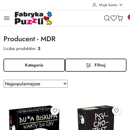
Moje konto
Przejdź do treści głównej
Przejdź do wyszukiwarki
Przejdź do moje konto
Przejdź do menu głównego
Przejdź do stopki
Producent - MDR
Liczba produktów:
3
Kategorie
Filtruj
Zastosowano
Sortuj
według
sortowanie:
Najpopularniejsze.