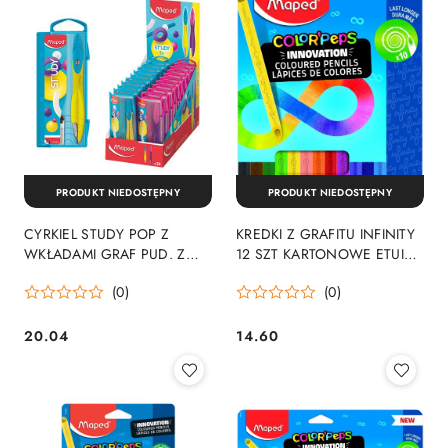
PRODUKT NIEDOSTĘPNY
PRODUKT NIEDOSTĘPNY
CYRKIEL STUDY POP Z
KREDKI Z GRAFITU INFINITY
WKŁADAMI GRAF PUD. Z
12 SZT KARTONOWE ETUI
ZAW. 20 MAPED
861600 MAPED
(0)
(0)
20.04
14.60
Cena:
Cena: