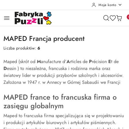
Moje konto
Przejdź do treści głównej
Przejdź do wyszukiwarki
Przejdź do moje konto
Przejdź do menu głównego
Przejdź do stopki
MAPED Francja producent
Liczba produktów:
6
Maped (skrót od
M
anufacture d'
A
rticles de
P
récision
E
t de
D
essin ) to niezależna, francuska i rodzinna marka oraz
światowy lider w produkcji przyborów szkolnych i akcesoriów.
Założona w 1947 r. w Annecy w Górnej Sabaudii we Francji
MAPED france to francuska firma o
zasięgu globalnym
Maped to francuska firma specjalizująca się w projektowaniu
i produkcji artykułów biurowych i artykułów piśmiennych.