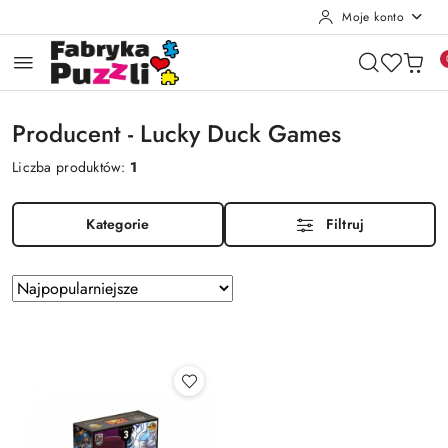
Moje konto
Przejdź do treści głównej
Przejdź do wyszukiwarki
Przejdź do moje konto
Przejdź do menu głównego
Przejdź do stopki
Producent - Lucky Duck Games
Liczba produktów:
1
Kategorie
Filtruj
Zastosowano
Sortuj
według
sortowanie:
Najpopularniejsze.