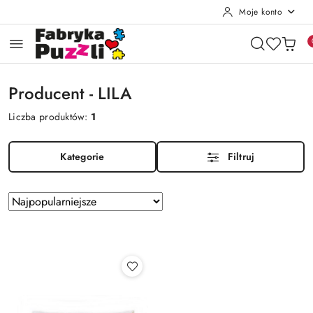
Moje konto
Przejdź do treści głównej
Przejdź do wyszukiwarki
Przejdź do moje konto
Przejdź do menu głównego
Przejdź do stopki
Producent - LILA
Liczba produktów:
1
Kategorie
Filtruj
Zastosowano
Sortuj
według
sortowanie:
Najpopularniejsze.