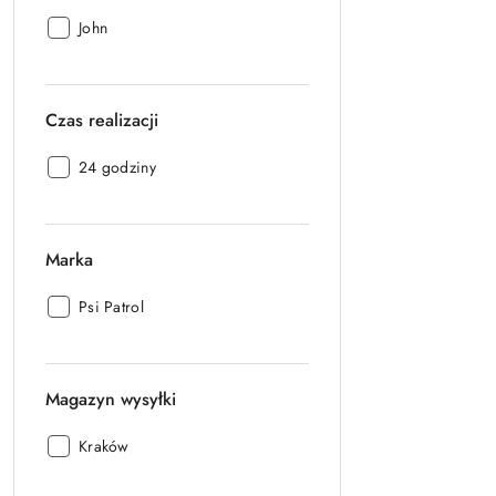
Producent:
John
Czas realizacji
Czas
24 godziny
realizacji:
Marka
Marka:
Psi Patrol
Magazyn wysyłki
Magazyn
Kraków
wysyłki: