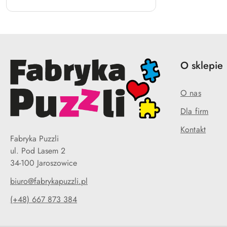
O sklepie
O nas
Dla firm
Kontakt
Fabryka Puzzli
ul. Pod Lasem 2
34-100 Jaroszowice
biuro@fabrykapuzzli.pl
(+48) 667 873 384