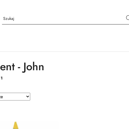
ent - John
:
1
e.